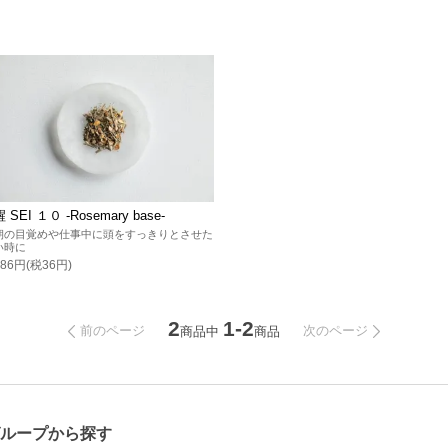
醒 SEI １０ -Rosemary base-
朝の目覚めや仕事中に頭をすっきりとさせた
い時に
486円(税36円)
2
1-2
前のページ
次のページ
商品中
商品
ループから探す