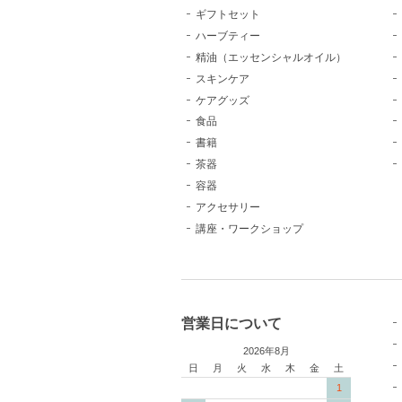
ギフトセット
ハーブティー
精油（エッセンシャルオイル）
スキンケア
ケアグッズ
食品
書籍
茶器
容器
アクセサリー
講座・ワークショップ
営業日について
2026年8月
日
月
火
水
木
金
土
1