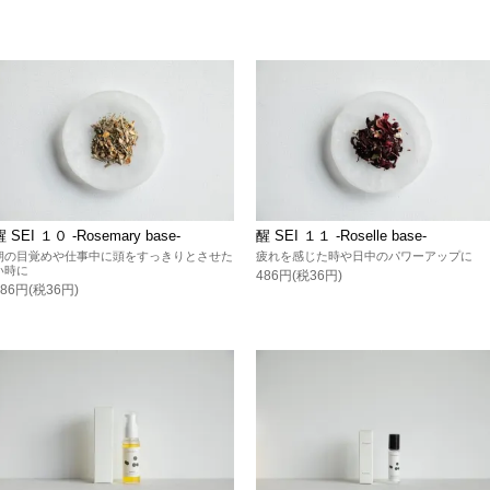
醒 SEI １０ -Rosemary base-
醒 SEI １１ -Roselle base-
朝の目覚めや仕事中に頭をすっきりとさせた
疲れを感じた時や日中のパワーアップに
い時に
486円(税36円)
486円(税36円)