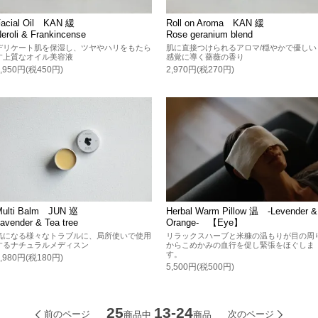
Facial Oil KAN 緩
Roll on Aroma KAN 緩
eroli & Frankincense
Rose geranium blend
デリケート肌を保湿し、ツヤやハリをもたら
肌に直接つけられるアロマ/穏やかで優しい
す上質なオイル美容液
感覚に導く薔薇の香り
4,950円(税450円)
2,970円(税270円)
Multi Balm JUN 巡
Herbal Warm Pillow 温 -Levender &
avender & Tea tree
Orange- 【Eye】
気になる様々なトラブルに、局所使いで使用
リラックスハーブと米糠の温もりが目の周
するナチュラルメディスン
からこめかみの血行を促し緊張をほぐしま
す。
1,980円(税180円)
5,500円(税500円)
25
13-24
前のページ
次のページ
商品中
商品