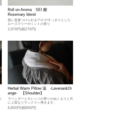
Roll on Aroma SEI 醒
Rosemary blend
肌に直接つけられるアロマ/すっきりとした
ローズマリーやミントの香り
2,970円(税270円)
Herbal Warm Pillow 温 -Lavenar&Or
ange- 【Shoulder】
り
ラベンダーとオレンジの香りがぬくもりと共
に上質なリラックスへ導きます。
8,800円(税800円)