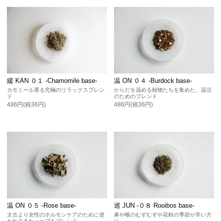
緩 KAN ０１ -Chamomile base-
温 ON ０４ -Burdock base-
カモミール香る究極のリラックスブレン
からだを温める植物たちを集めた、温活
ド
のためのブレンド
486円(税36円)
486円(税36円)
温 ON ０５ -Rose base-
巡 JUN -０８ Rooibos base-
太古より女性のホルモンケアのために使
鼻や喉のむずむずや花粉の季節が辛い方
われてきたハーブをブレンド
に