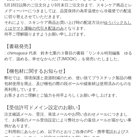
5月18日以降のご注文分より9月末日ご注文分まで、スキンケア商品とレ
メディーバーにつきましては、品質保持の為常温便から冷蔵便での配送
に切り替えさせていただきます。
それにより、スキンケア商品お買い上げ時の配送方法が
ゆうパックもし
くはヤマト運輸の代引き配送のみ
となります。
何卒ご理解賜りますようお願い申し上げます。
【書籍発売】
∴chimugusui 代表 鈴木七重の３冊目の書籍「リンネル特別編集 ゆる
めて、温める。幸せなからだ (TJMOOK) 」を発売いたしました。
【梱包材に関するお知らせ】
弊社では、環境保護と資源削減のため、使い捨てプラスチック製品の梱
包材使用を廃止、及び梱包の際の段ボールや緩衝材は使用済みのものを
再利用しています。
お客さまのご理解とご協力を何卒よろしくお願い申し上げます。
【受信許可ドメイン設定のお願い】
注文確認メール、受注、発送メールやお問い合わせメールにつきまし
て、お客様のメール受信設定により弊社からの返信メールが届かない事
例があります。
ご利用前にあらかじめ、以下のとおりご自身のPC・携帯電話およびス