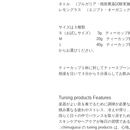
ネトル （ブルガリア・残留農薬試験実
レモングラス （エジプト・オーガニッ
サイズは３種類
Ｓ（お試しサイズ） 3g ティーカップ
Ｍ 20g ティーカップ約１
Ｌ 40g ティーカップ約３
からお選びください。
ティーカップ１杯に対してティースプー
熱湯を注いで３分から５分蒸らしてお飲
Tuning products Features
楽器がよい音を奏でるために調律が必要な
積み重なる疲れやストレス、冷えや滞り..
揺らぐ日々の中でバランスを取り戻すた
スキンケアやヘアケアが毎日の習慣であ
∴chimugusui の tuning prod