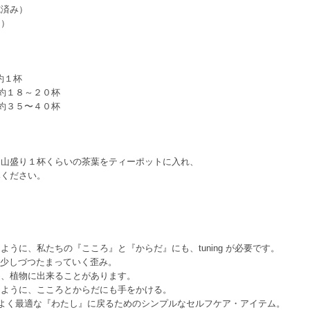
施済み）
ク）
約１杯
８～２０杯
５〜４０杯
ン山盛り１杯くらいの茶葉をティーポットに入れ、
みください。
ように、私たちの『こころ』と『からだ』にも、tuning が必要です。
.少しづつたまっていく歪み。
め、植物に出来ることがあります。
るように、こころとからだにも手をかける。
ucts は、心地よく最適な『わたし』に戻るためのシンプルなセルフケア・アイテム。