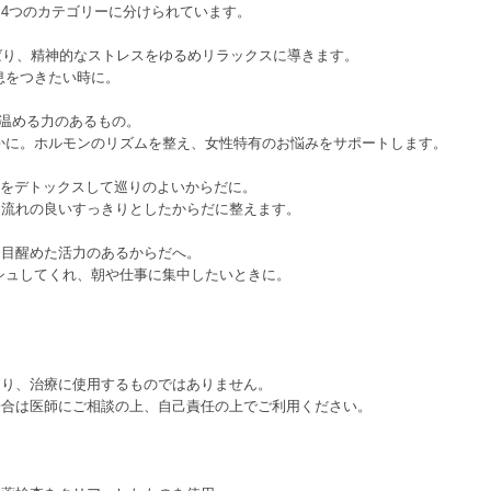
り4つのカテゴリーに分けられています。
ばり、精神的なストレスをゆるめリラックスに導きます。
つきたい時に。
ら温める力のあるもの。
ルモンのリズムを整え、女性特有のお悩みをサポートします。
をデトックスして巡りのよいからだに。
の良いすっきりとしたからだに整えます。
、目醒めた活力のあるからだへ。
してくれ、朝や仕事に集中したいときに。
あり、治療に使用するものではありません。
合は医師にご相談の上、自己責任の上でご利用ください。