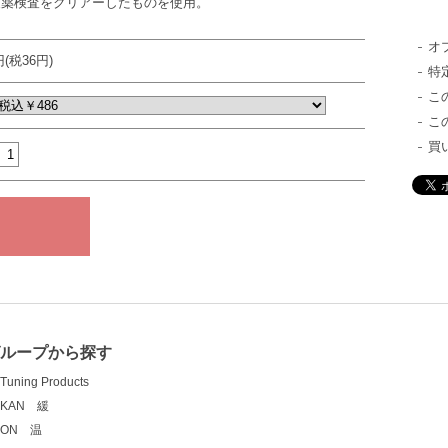
農薬検査をクリアーしたものを使用。
オ
円(税36円)
特
こ
こ
買
ループから探す
Tuning Products
KAN 緩
ON 温