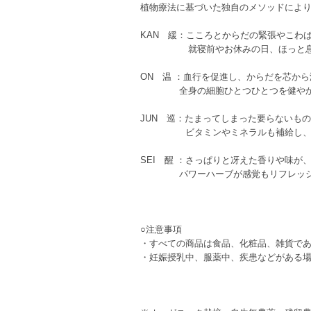
植物療法に基づいた独自のメソッドによ
KAN 緩：こころとからだの緊張やこわ
就寝前やお休みの日、ほっと息を
ON 温 ：血行を促進し、からだを芯か
全身の細胞ひとつひとつを健やかに。ホ
JUN 巡：たまってしまった要らないもの
ビタミンやミネラルも補給し、流れ
SEI 醒 ：さっぱりと冴えた香りや味が
パワーハーブが感覚もリフレッシュ
○注意事項
・すべての商品は食品、化粧品、雑貨で
・妊娠授乳中、服薬中、疾患などがある場