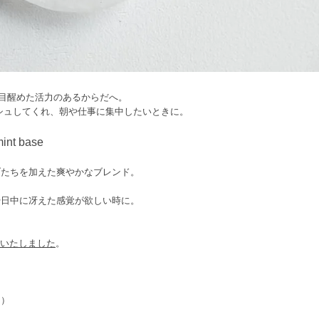
、目醒めた活力のあるからだへ。
してくれ、朝や仕事に集中したいときに。
nt base
゙たちを加えた爽やかなブレンド。
や日中に冴えた感覚が欲しい時に。
更いたしました
。
ク）