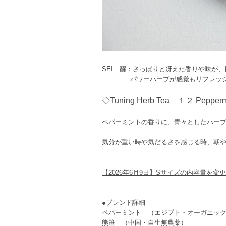
SEI 醒：さっぱりと冴えた香りや味が
パワーハーブが感覚もリフレッシュ
◇Tuning Herb Tea １２ Peppermi
ペパーミントの香りに、青々としたハーフ
気分が重い時や気だるさを感じる時、朝
【2026年6月9日】Sサイズの内容量を変
●ブレンド詳細
ペパーミント （エジプト・オーガニッ
熊笹 （中国・自生無農薬）