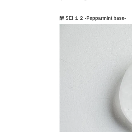
醒 SEI １２ -Pepparmint base-