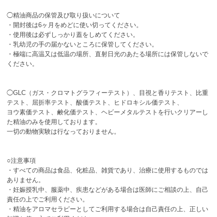
◯精油商品の保管及び取り扱いについて
・開封後は6ヶ月をめどに使い切ってください。
・使用後は必ずしっかり蓋をしめてください。
・乳幼児の手の届かないところに保管してください。
・極端に高温又は低温の場所、直射日光のあたる場所には保管しないで
ください。
◯GLC（ガス・クロマトグラフィーテスト）、目視と香りテスト、比重
テスト、屈折率テスト、酸価テスト、ヒドロキシル価テスト、
ヨウ素価テスト、鹸化価テスト、ヘビーメタルテストを行いクリアーし
た精油のみを使用しております。
一切の動物実験は行なっておりません。
○注意事項
・すべての商品は食品、化粧品、雑貨であり、治療に使用するものでは
ありません。
・妊娠授乳中、服薬中、疾患などがある場合は医師にご相談の上、自己
責任の上でご利用ください。
・精油をアロマセラピーとしてご利用する場合は自己責任の上、正しい