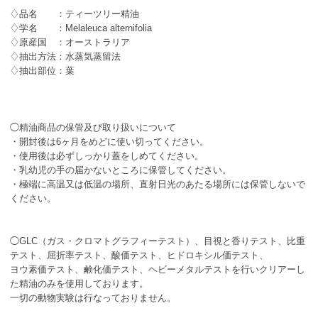
♢品名 ：ティーツリー精油
♢学名 ：Melaleuca alternifolia
♢原産国 ：オーストラリア
♢抽出方法：水蒸気蒸留法
♢抽出部位：葉
◯精油商品の保管及び取り扱いについて
・開封後は6ヶ月をめどに使い切ってください。
・使用後は必ずしっかり蓋をしめてください。
・乳幼児の手の届かないところに保管してください。
・極端に高温又は低温の場所、直射日光のあたる場所には保管しないで
ください。
◯GLC（ガス・クロマトグラフィーテスト）、目視と香りテスト、比重
テスト、屈折率テスト、酸価テスト、ヒドロキシル価テスト、
ヨウ素価テスト、鹸化価テスト、ヘビーメタルテストを行いクリアーし
た精油のみを使用しております。
一切の動物実験は行なっておりません。