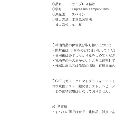
◇品名 ：サイプレス精油
◇学名 ：Cupressus sempervirens
◇原産国 ：スペイン
◇抽出方法：水蒸気蒸留法
◇抽出部位：葉、枝
◯精油商品の保管及び取り扱いについて
・開封後は6ヶ月をめどに使い切ってくだ
・使用後は必ずしっかり蓋をしめてくだ
・乳幼児の手の届かないところに保管し
・極端に高温又は低温の場所、直射日光
◯GLC（ガス・クロマトグラフィーテス
ヨウ素価テスト、鹸化価テスト、ヘビー
一切の動物実験は行なっておりません。
○注意事項
・すべての商品は食品、化粧品、雑貨で