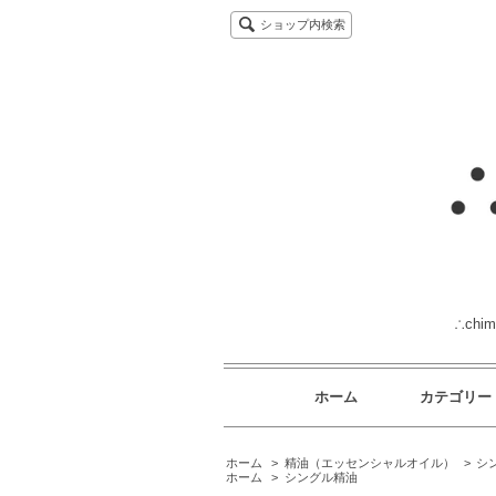
ショップ内検索
∴ch
ホーム
カテゴリー
ホーム
>
精油（エッセンシャルオイル）
>
シ
ホーム
>
シングル精油