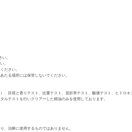
さい。
さい。
てください。
のあたる場所には保管しないでください。
ト）、目視と香りテスト、比重テスト、屈折率テスト、酸価テスト、ヒドロキ
メタルテストを行いクリアーした精油のみを使用しております。
あり、治療に使用するものではありません。