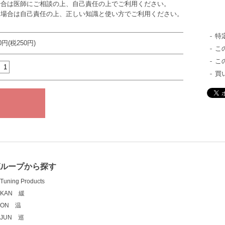
場合は医師にご相談の上、自己責任の上でご利用ください。
る場合は自己責任の上、正しい知識と使い方でご利用ください。
特
50円(税250円)
こ
こ
買
ループから探す
Tuning Products
KAN 緩
ON 温
JUN 巡