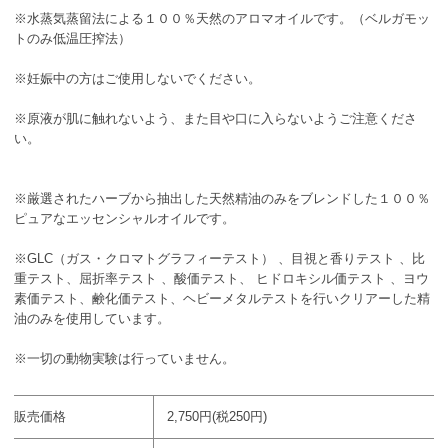
※水蒸気蒸留法による１００％天然のアロマオイルです。（ベルガモッ
トのみ低温圧搾法）
※妊娠中の方はご使用しないでください。
※原液が肌に触れないよう、また目や口に入らないようご注意くださ
い。
※厳選されたハーブから抽出した天然精油のみをブレンドした１００％
ピュアなエッセンシャルオイルです。
※GLC（ガス・クロマトグラフィーテスト） 、目視と香りテスト 、比
重テスト、屈折率テスト 、酸価テスト、 ヒドロキシル価テスト 、ヨウ
素価テスト、鹸化価テスト、ヘビーメタルテストを行いクリアーした精
油のみを使用しています。
※一切の動物実験は行っていません。
販売価格
2,750円(税250円)